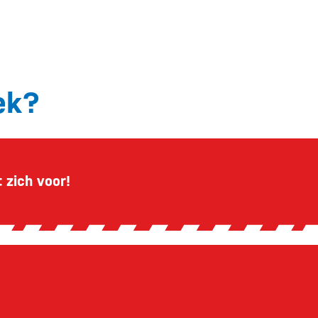
ek?
 zich voor!