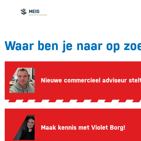
Waar ben je naar op zo
Nieuwe commercieel adviseur stelt
Maak kennis met Violet Borg!