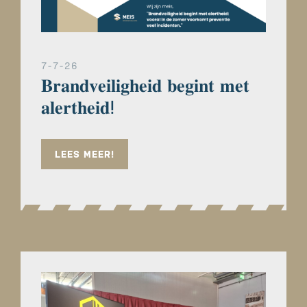
7-7-26
𝐁𝐫𝐚𝐧𝐝𝐯𝐞𝐢𝐥𝐢𝐠𝐡𝐞𝐢𝐝 𝐛𝐞𝐠𝐢𝐧𝐭 𝐦𝐞𝐭
𝐚𝐥𝐞𝐫𝐭𝐡𝐞𝐢𝐝ⵑ
LEES MEER!