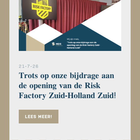
21-7-26
𝐓𝐫𝐨𝐭𝐬 𝐨𝐩 𝐨𝐧𝐳𝐞 𝐛𝐢𝐣𝐝𝐫𝐚𝐠𝐞 𝐚𝐚𝐧
𝐝𝐞 𝐨𝐩𝐞𝐧𝐢𝐧𝐠 𝐯𝐚𝐧 𝐝𝐞 𝐑𝐢𝐬𝐤
𝐅𝐚𝐜𝐭𝐨𝐫𝐲 𝐙𝐮𝐢𝐝-𝐇𝐨𝐥𝐥𝐚𝐧𝐝 𝐙𝐮𝐢𝐝ⵑ
LEES MEER!