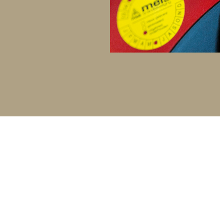
ieden altijd de beste oplossing
veiligheid
te waarborgen.