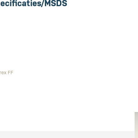
ecificaties/MSDS
rex FF