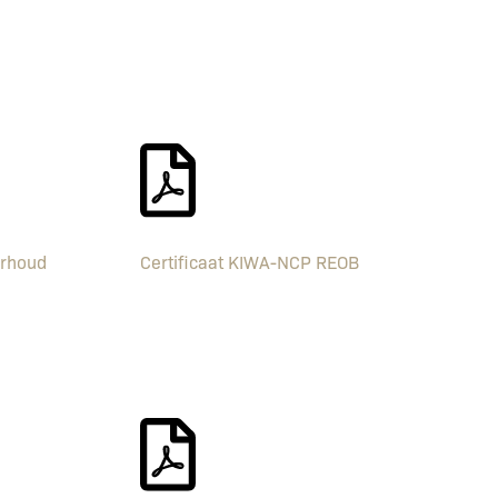
erhoud
Certificaat KIWA-NCP REOB