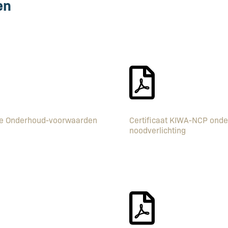
en
e Onderhoud-voorwaarden
Certificaat KIWA-NCP ond
noodverlichting