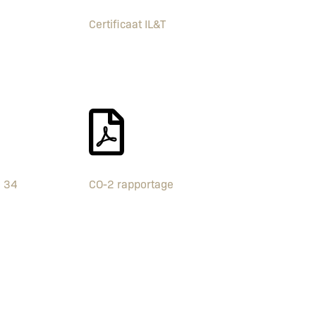
Certificaat IL&T
J 34
CO-2 rapportage