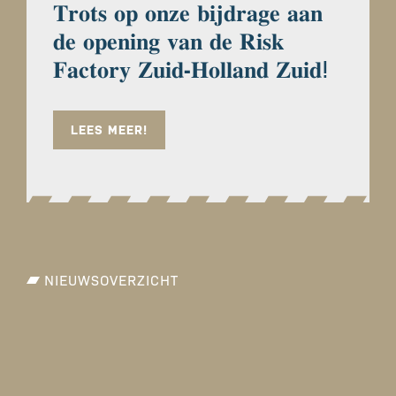
𝐓𝐫𝐨𝐭𝐬 𝐨𝐩 𝐨𝐧𝐳𝐞 𝐛𝐢𝐣𝐝𝐫𝐚𝐠𝐞 𝐚𝐚𝐧
𝐝𝐞 𝐨𝐩𝐞𝐧𝐢𝐧𝐠 𝐯𝐚𝐧 𝐝𝐞 𝐑𝐢𝐬𝐤
𝐅𝐚𝐜𝐭𝐨𝐫𝐲 𝐙𝐮𝐢𝐝-𝐇𝐨𝐥𝐥𝐚𝐧𝐝 𝐙𝐮𝐢𝐝ⵑ
LEES MEER!
NIEUWSOVERZICHT