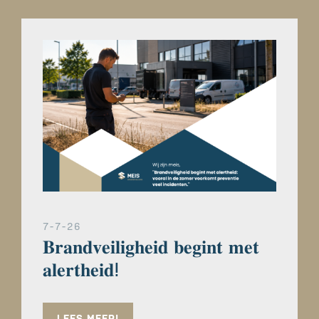
7-7-26
𝐁𝐫𝐚𝐧𝐝𝐯𝐞𝐢𝐥𝐢𝐠𝐡𝐞𝐢𝐝 𝐛𝐞𝐠𝐢𝐧𝐭 𝐦𝐞𝐭
𝐚𝐥𝐞𝐫𝐭𝐡𝐞𝐢𝐝ⵑ
LEES MEER!