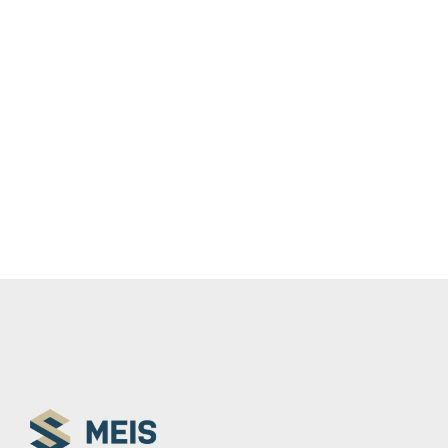
Wij bieden altijd de beste
oplossing om uw
veiligheid
te waarborgen.